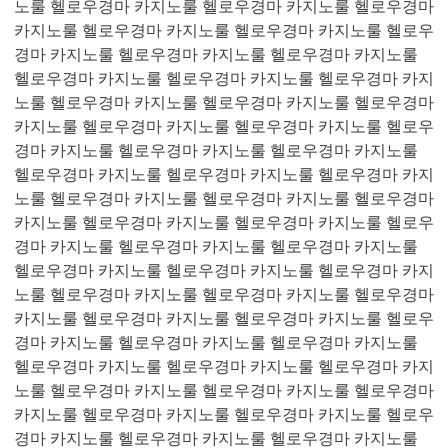
노룰 헬로우경마 카지노룰 헬로우경마 카지노룰 헬로우경마
카지노룰 헬로우경마 카지노룰 헬로우경마 카지노룰 헬로우
경마 카지노룰 헬로우경마 카지노룰 헬로우경마 카지노룰
헬로우경마 카지노룰 헬로우경마 카지노룰 헬로우경마 카지
노룰 헬로우경마 카지노룰 헬로우경마 카지노룰 헬로우경마
카지노룰 헬로우경마 카지노룰 헬로우경마 카지노룰 헬로우
경마 카지노룰 헬로우경마 카지노룰 헬로우경마 카지노룰
헬로우경마 카지노룰 헬로우경마 카지노룰 헬로우경마 카지
노룰 헬로우경마 카지노룰 헬로우경마 카지노룰 헬로우경마
카지노룰 헬로우경마 카지노룰 헬로우경마 카지노룰 헬로우
경마 카지노룰 헬로우경마 카지노룰 헬로우경마 카지노룰
헬로우경마 카지노룰 헬로우경마 카지노룰 헬로우경마 카지
노룰 헬로우경마 카지노룰 헬로우경마 카지노룰 헬로우경마
카지노룰 헬로우경마 카지노룰 헬로우경마 카지노룰 헬로우
경마 카지노룰 헬로우경마 카지노룰 헬로우경마 카지노룰
헬로우경마 카지노룰 헬로우경마 카지노룰 헬로우경마 카지
노룰 헬로우경마 카지노룰 헬로우경마 카지노룰 헬로우경마
카지노룰 헬로우경마 카지노룰 헬로우경마 카지노룰 헬로우
경마 카지노룰 헬로우경마 카지노룰 헬로우경마 카지노룰