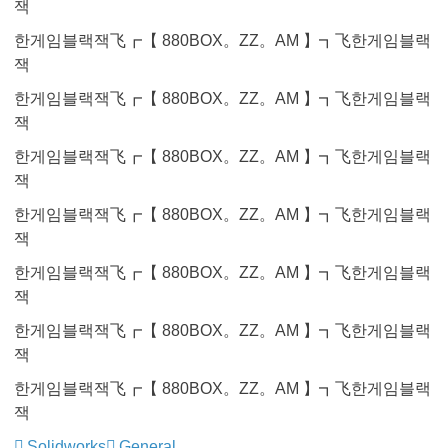
잭
한게임블랙잭飞┏【 880BOX。ZZ。AM 】┓飞한게임블랙
잭
한게임블랙잭飞┏【 880BOX。ZZ。AM 】┓飞한게임블랙
잭
한게임블랙잭飞┏【 880BOX。ZZ。AM 】┓飞한게임블랙
잭
한게임블랙잭飞┏【 880BOX。ZZ。AM 】┓飞한게임블랙
잭
한게임블랙잭飞┏【 880BOX。ZZ。AM 】┓飞한게임블랙
잭
한게임블랙잭飞┏【 880BOX。ZZ。AM 】┓飞한게임블랙
잭
한게임블랙잭飞┏【 880BOX。ZZ。AM 】┓飞한게임블랙
잭
Solidworks
General