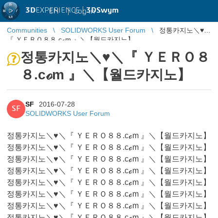
3D
EXPERIENCE |
3DSwym
EN
|
Log in
Communities
SOLIDWORKS User Forum
정통카지노＼♥＼
『 ＹＥＲＯ８８.cℴm 』＼【월드카지노】
정통카지노＼♥＼『 ＹＥＲＯ８
８.cℴm 』＼【월드카지노】
SF
2016-07-28
SF
SOLIDWORKS User Forum
정통카지노＼♥＼『 ＹＥＲＯ８８.cℴm 』＼【월드카지노】
정통카지노＼♥＼『 ＹＥＲＯ８８.cℴm 』＼【월드카지노】
정통카지노＼♥＼『 ＹＥＲＯ８８.cℴm 』＼【월드카지노】
정통카지노＼♥＼『 ＹＥＲＯ８８.cℴm 』＼【월드카지노】
정통카지노＼♥＼『 ＹＥＲＯ８８.cℴm 』＼【월드카지노】
정통카지노＼♥＼『 ＹＥＲＯ８８.cℴm 』＼【월드카지노】
정통카지노＼♥＼『 ＹＥＲＯ８８.cℴm 』＼【월드카지노】
정통카지노＼♥＼『 ＹＥＲＯ８８.cℴm 』＼【월드카지노】