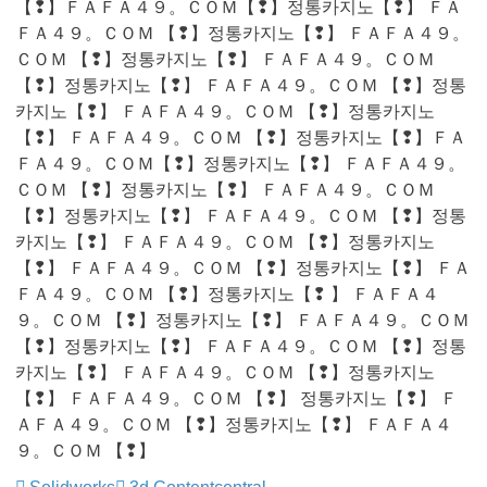
【❢】ＦＡＦＡ４９。ＣＯＭ【❢】정통카지노【❢】 ＦＡ
ＦＡ４９。ＣＯＭ 【❢】정통카지노【❢】 ＦＡＦＡ４９。
ＣＯＭ 【❢】정통카지노【❢】 ＦＡＦＡ４９。ＣＯＭ
【❢】정통카지노【❢】 ＦＡＦＡ４９。ＣＯＭ 【❢】정통
카지노【❢】 ＦＡＦＡ４９。ＣＯＭ 【❢】정통카지노
【❢】 ＦＡＦＡ４９。ＣＯＭ 【❢】정통카지노【❢】ＦＡ
ＦＡ４９。ＣＯＭ【❢】정통카지노【❢】 ＦＡＦＡ４９。
ＣＯＭ 【❢】정통카지노【❢】 ＦＡＦＡ４９。ＣＯＭ
【❢】정통카지노【❢】 ＦＡＦＡ４９。ＣＯＭ 【❢】정통
카지노【❢】 ＦＡＦＡ４９。ＣＯＭ 【❢】정통카지노
【❢】 ＦＡＦＡ４９。ＣＯＭ 【❢】정통카지노【❢】 ＦＡ
ＦＡ４９。ＣＯＭ 【❢】정통카지노【❢ 】 ＦＡＦＡ４
９。ＣＯＭ 【❢】정통카지노【❢】 ＦＡＦＡ４９。ＣＯＭ
【❢】정통카지노【❢】 ＦＡＦＡ４９。ＣＯＭ 【❢】정통
카지노【❢】 ＦＡＦＡ４９。ＣＯＭ 【❢】정통카지노
【❢】 ＦＡＦＡ４９。ＣＯＭ 【❢】 정통카지노【❢】 Ｆ
ＡＦＡ４９。ＣＯＭ 【❢】정통카지노【❢】 ＦＡＦＡ４
９。ＣＯＭ 【❢】