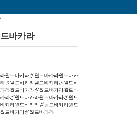
라
)월드바카라
드바카라월드바카라ざ월드바카라월드바카
라ざ월드바카라월드바카라ざ월드바
카라월드바카라ざ월드바카라월드바
카라ざ월드바카라월드바카라ざ월드
바카라월드바카라ざ월드바카라월드
월드바카라ざ월드바카라