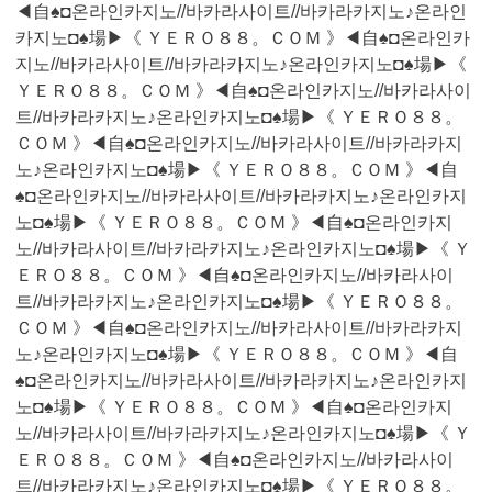
◀自♠◘온라인카지노//바카라사이트//바카라카지노♪온라인
카지노◘♠場▶《 ＹＥＲＯ８８。ＣＯＭ 》◀自♠◘온라인카
지노//바카라사이트//바카라카지노♪온라인카지노◘♠場▶《
ＹＥＲＯ８８。ＣＯＭ 》◀自♠◘온라인카지노//바카라사이
트//바카라카지노♪온라인카지노◘♠場▶《 ＹＥＲＯ８８。
ＣＯＭ 》◀自♠◘온라인카지노//바카라사이트//바카라카지
노♪온라인카지노◘♠場▶《 ＹＥＲＯ８８。ＣＯＭ 》◀自
♠◘온라인카지노//바카라사이트//바카라카지노♪온라인카지
노◘♠場▶《 ＹＥＲＯ８８。ＣＯＭ 》◀自♠◘온라인카지
노//바카라사이트//바카라카지노♪온라인카지노◘♠場▶《 Ｙ
ＥＲＯ８８。ＣＯＭ 》◀自♠◘온라인카지노//바카라사이
트//바카라카지노♪온라인카지노◘♠場▶《 ＹＥＲＯ８８。
ＣＯＭ 》◀自♠◘온라인카지노//바카라사이트//바카라카지
노♪온라인카지노◘♠場▶《 ＹＥＲＯ８８。ＣＯＭ 》◀自
♠◘온라인카지노//바카라사이트//바카라카지노♪온라인카지
노◘♠場▶《 ＹＥＲＯ８８。ＣＯＭ 》◀自♠◘온라인카지
노//바카라사이트//바카라카지노♪온라인카지노◘♠場▶《 Ｙ
ＥＲＯ８８。ＣＯＭ 》◀自♠◘온라인카지노//바카라사이
트//바카라카지노♪온라인카지노◘♠場▶《 ＹＥＲＯ８８。