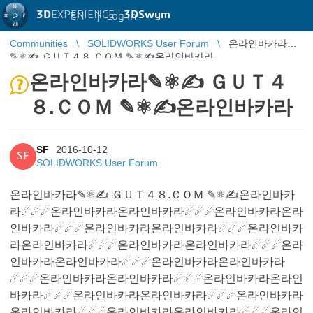
3D
EXPERIENCE |
3DSwym
EN
|
Log in
Communities
SOLIDWORKS User Forum
온라인바카라
✎⚛✍ ＧＵＴ４８.ＣＯＭ ✎⚛✍온라인바카라
온라인바카라✎⚛✍ ＧＵＴ４
８.ＣＯＭ ✎⚛✍온라인바카라
SF
2016-10-12
SF
SOLIDWORKS User Forum
온라인바카라✎⚛✍ ＧＵＴ４８.ＣＯＭ ✎⚛✍온라인바카
라☄☄☄온라인바카라온라인바카라☄☄☄온라인바카라온라
인바카라☄☄☄온라인바카라온라인바카라☄☄☄온라인바카
라온라인바카라☄☄☄온라인바카라온라인바카라☄☄☄온라
인바카라온라인바카라☄☄☄온라인바카라온라인바카라
☄☄☄온라인바카라온라인바카라☄☄☄온라인바카라온라인
바카라☄☄☄온라인바카라온라인바카라☄☄☄온라인바카라
온라인바카라☄☄☄온라인바카라온라인바카라☄☄☄온라인