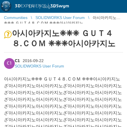
3D
EXPERIENCE |
3DSwym
EN
|
Log in
Communities
SOLIDWORKS User Forum
아시아카지노
❈❈❈ ＧＵＴ４８.ＣＯＭ ❈❈❈아시아카지노
아시아카지노❈❈❈ ＧＵＴ４
８.ＣＯＭ ❈❈❈아시아카지노
C1
2016-09-22
C1
SOLIDWORKS User Forum
아시아카지노❈❈❈ ＧＵＴ４８.ＣＯＭ ❈❈❈아시아카지노
ざ아시아카지노아시아카지노ざ아시아카지노아시아카지노
ざ아시아카지노아시아카지노ざ아시아카지노아시아카지노
ざ아시아카지노아시아카지노ざ아시아카지노아시아카지노
ざ아시아카지노아시아카지노ざ아시아카지노아시아카지노
ざ아시아카지노아시아카지노ざ아시아카지노아시아카지노
ざ아시아카지노아시아카지노ざ아시아카지노아시아카지노
ざ아시아카지노아시아카지노ざ아시아카지노아시아카지노