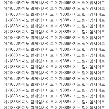
메가888카지노 릴게임사이트 메가888카지노 릴게임사이트
메가888카지노 릴게임사이트 메가888카지노 릴게임사이트
메가888카지노 릴게임사이트 메가888카지노 릴게임사이트
메가888카지노 릴게임사이트 메가888카지노 릴게임사이트
메가888카지노 릴게임사이트 메가888카지노 릴게임사이트
메가888카지노 릴게임사이트 메가888카지노 릴게임사이트
메가888카지노 릴게임사이트 메가888카지노 릴게임사이트
메가888카지노 릴게임사이트 메가888카지노 릴게임사이트
메가888카지노 릴게임사이트 메가888카지노 릴게임사이트
메가888카지노 릴게임사이트 메가888카지노 릴게임사이트
메가888카지노 릴게임사이트 메가888카지노 릴게임사이트
메가888카지노 릴게임사이트 메가888카지노 릴게임사이트
메가888카지노 릴게임사이트 메가888카지노 릴게임사이트
메가888카지노 릴게임사이트 메가888카지노 릴게임사이트
메가888카지노 릴게임사이트 메가888카지노 릴게임사이트
메가888카지노 릴게임사이트 메가888카지노 릴게임사이트
메가888카지노 릴게임사이트 메가888카지노 릴게임사이트
메가888카지노 릴게임사이트 메가888카지노 릴게임사이트
메가888카지노 릴게임사이트 메가888카지노 릴게임사이트