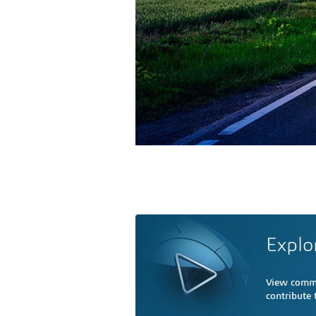
Explo
View comme
contribute