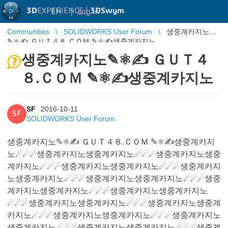
3D
EXPERIENCE |
3DSwym
EN
|
Log in
Communities
SOLIDWORKS User Forum
생중계카지노
✎⚛✍ ＧＵＴ４８.ＣＯＭ ✎⚛✍생중계카지노
생중계카지노✎⚛✍ ＧＵＴ４
８.ＣＯＭ ✎⚛✍생중계카지노
SF
2016-10-11
SF
SOLIDWORKS User Forum
생중계카지노✎⚛✍ ＧＵＴ４８.ＣＯＭ ✎⚛✍생중계카지
노☄☄☄생중계카지노생중계카지노☄☄☄생중계카지노생중
계카지노☄☄☄생중계카지노생중계카지노☄☄☄생중계카지
노생중계카지노☄☄☄생중계카지노생중계카지노☄☄☄생중
계카지노생중계카지노☄☄☄생중계카지노생중계카지노
☄☄☄생중계카지노생중계카지노☄☄☄생중계카지노생중계
카지노☄☄☄생중계카지노생중계카지노☄☄☄생중계카지노
생중계카지노☄☄☄생중계카지노생중계카지노☄☄☄생중계