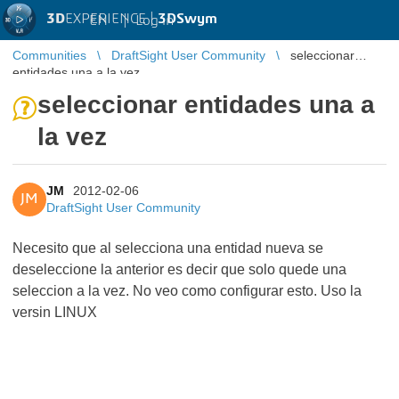
3D
EXPERIENCE |
3DSwym
EN
|
Log in
Communities
DraftSight User Community
seleccionar
entidades una a la vez
seleccionar entidades una a
la vez
JM
2012-02-06
JM
DraftSight User Community
Necesito que al selecciona una entidad nueva se
deseleccione la anterior es decir que solo quede una
seleccion a la vez. No veo como configurar esto. Uso la
versin LINUX