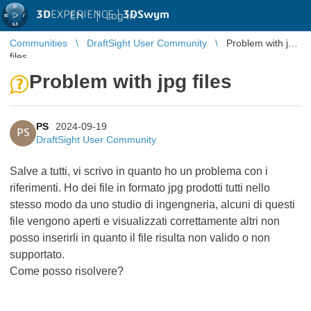
3D
EXPERIENCE |
3DSwym
EN
|
Log in
Communities
DraftSight User Community
Problem with jpg
files
Problem with jpg files
PS
2024-09-19
PS
DraftSight User Community
Salve a tutti, vi scrivo in quanto ho un problema con i
riferimenti. Ho dei file in formato jpg prodotti tutti nello
stesso modo da uno studio di ingengneria, alcuni di questi
file vengono aperti e visualizzati correttamente altri non
posso inserirli in quanto il file risulta non valido o non
supportato.
Come posso risolvere?