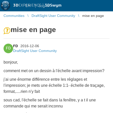
3D
EXPERIENCE |
3DSwym
EN
|
Log in
Communities
DraftSight User Community
mise en page
mise en page
FD
2016-12-06
FD
DraftSight User Community
bonjour,
comment met on un dessin à l'échelle avant impression?
j'ai une énorme différence entre les réglages et
l'impression; je mets une échelle 1:1- échelle de traçage,
format,.....rien n'y fait
sous cad, l'échelle se fait dans la fenêtre, y a t il une
commande qui me serait inconnu