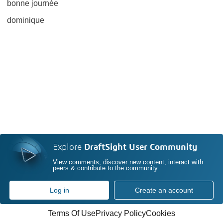
bonne journée
dominique
Explore
DraftSight User Community
View comments, discover new content, interact with
peers & contribute to the community
Log in
Create an account
Terms Of Use
Privacy Policy
Cookies