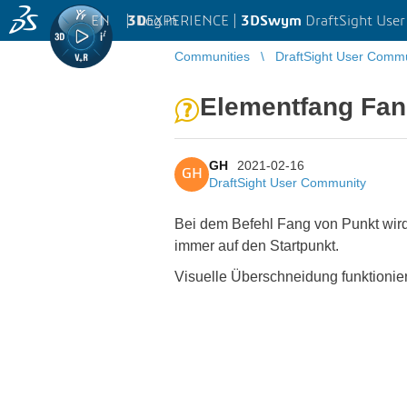
EN
|
Log in
3D
EXPERIENCE |
3DSwym
DraftSight Use
Communities
DraftSight User Comm
Elementfang Fang
GH
2021-02-16
GH
DraftSight User Community
Bei dem Befehl Fang von Punkt wir
immer auf den Startpunkt.
Visuelle Überschneidung funktioniert