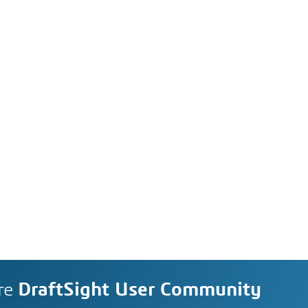
re
DraftSight User Community