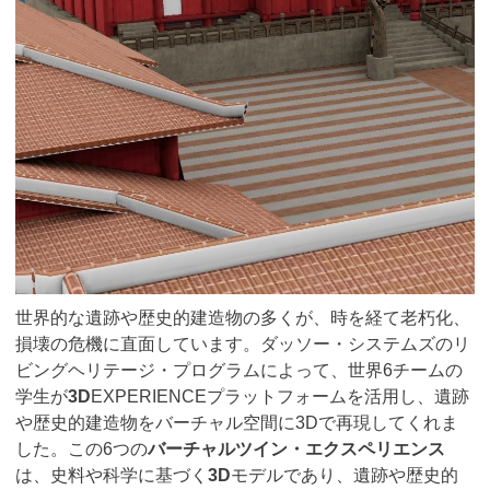
世界的な遺跡や歴史的建造物の多くが、時を経て老朽化、
損壊の危機に直面しています。ダッソー・システムズのリ
ビングヘリテージ・プログラムによって、世界6チームの
学生が
3D
EXPERIENCEプラットフォームを活用し、遺跡
や歴史的建造物をバーチャル空間に3Dで再現してくれま
した。この6つの
バーチャルツイン・エクスペリエンス
は、史料や科学に基づく
3D
モデルであり、遺跡や歴史的