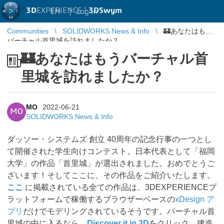
3D
EXPERIENCE |
3DSwym
EN
|
Log in
Communities
SOLIDWORKS News & Info
🏰あなたはもう
バーチャル首里城を訪れましたか？
🏰あなたはもうバーチャル首
里城を訪れましたか？
MO
2022-06-21
MO
SOLIDWORKS News & Info
ダッソー・システムズ 創立 40周年の記念行事の一つとし
て開催された学生向けコンテスト。日本代表として「福岡
大学」の作品「首里城」が選出されました。おめでとうご
ざいます！そしてここに、その作品をご紹介いたします。
ここ
に掲載されている全ての作品は、3DEXPERIENCEプ
ラットフォームで稼働するブラウザーベースの
xDesign ア
プリ
だけでモデリングされているそうです。バーチャル首
里城の中に入るなら
Discover it in 3D
をクリック。建造