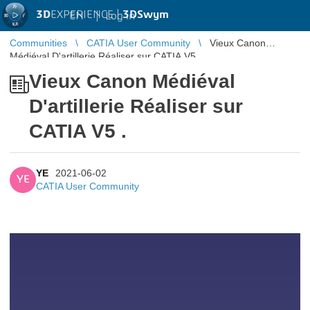
3D
EXPERIENCE |
3DSwym
EN
|
Log in
Communities
CATIA User Community
Vieux Canon
Médiéval D'artillerie Réaliser sur CATIA V5 .
Vieux Canon Médiéval
D'artillerie Réaliser sur
CATIA V5 .
YE
2021-06-02
YE
CATIA User Community