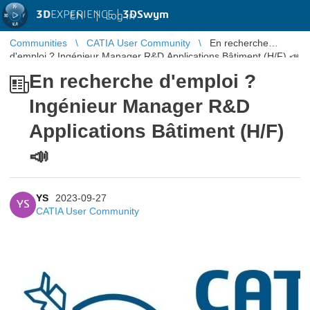
3D
EXPERIENCE |
3DSwym
EN
|
Log in
Communities
CATIA User Community
En recherche
d'emploi ? Ingénieur Manager R&D Applications Bâtiment (H/F) 📣
En recherche d'emploi ?
Ingénieur Manager R&D
Applications Bâtiment (H/F)
📣
YS
2023-09-27
YS
CATIA User Community