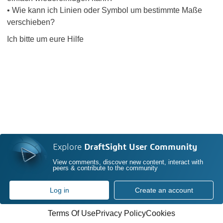
• Wie kann ich Linien oder Symbol um bestimmte Maße
verschieben?
Ich bitte um eure Hilfe
Explore
DraftSight User Community
View comments, discover new content, interact with
peers & contribute to the community
Log in
Create an account
Terms Of Use
Privacy Policy
Cookies