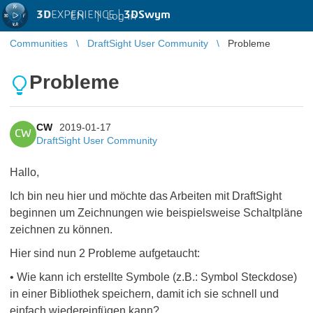
3D
EXPERIENCE |
3DSwym
EN
|
Log in
Communities
DraftSight User Community
Probleme
Probleme
CW
2019-01-17
CW
DraftSight User Community
Hallo,
Ich bin neu hier und möchte das Arbeiten mit DraftSight
beginnen um Zeichnungen wie beispielsweise Schaltpläne
zeichnen zu können.
Hier sind nun 2 Probleme aufgetaucht:
• Wie kann ich erstellte Symbole (z.B.: Symbol Steckdose)
in einer Bibliothek speichern, damit ich sie schnell und
einfach wiedereinfügen kann?