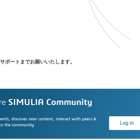
サポートまでお願いいたします。
re
SIMULIA Community
nts, discover new content, interact with peers &
Log in
 to the community