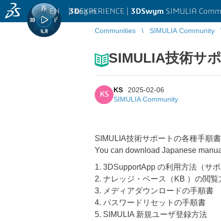
EN
|
Log in
3D
EXPERIENCE |
3DSwym
SIMULIA Comm
Communities
SIMULIA Community
SIMULIA技術
KS
2025-02-06
KS
SIMULIA Community
SIMULIA技術サポートの各種手
You can download Japanese manuals
1. 3DSupportApp の利用方法
2. ナレッジ・ベース（KB ）の閲
3. メディアダウンロードの手順書
4. パスワードリセットの手順書
5. SIMULIA 新規ユーザ登録方法