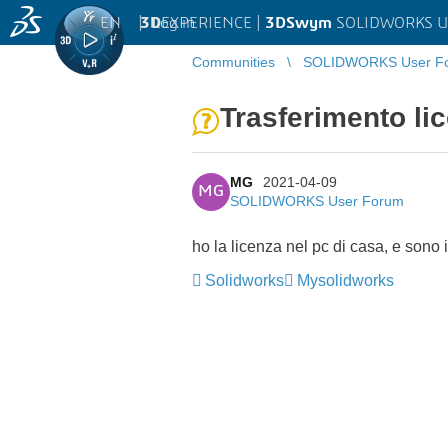
EN
|
Log in
3D
EXPERIENCE |
3DSwym
SOLIDWORKS U
Communities
SOLIDWORKS User F
Trasferimento li
MG
2021-04-09
MG
SOLIDWORKS User Forum
ho la licenza nel pc di casa, e sono i
Solidworks
Mysolidworks