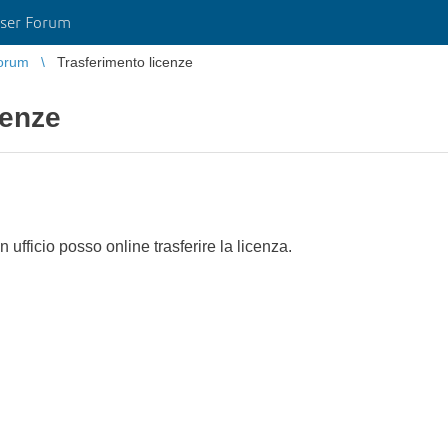
ser Forum
orum
Trasferimento licenze
cenze
n ufficio posso online trasferire la licenza.