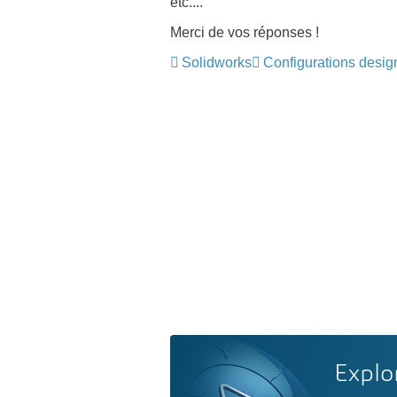
etc....
Merci de vos réponses !
Solidworks
Configurations desig
Explo