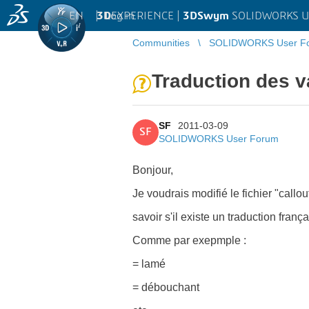
EN
|
Log in
3D
EXPERIENCE |
3DSwym
SOLIDWORKS U
Communities
SOLIDWORKS User F
Traduction des va
SF
2011-03-09
SF
SOLIDWORKS User Forum
Bonjour,
Je voudrais modifié le fichier "callou
savoir s'il existe un traduction fran
Comme par exepmple :
= lamé
= débouchant