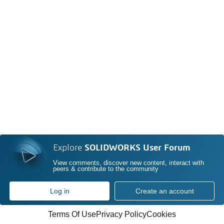
Explore
SOLIDWORKS User Forum
View comments, discover new content, interact with
peers & contribute to the community
Log in
Create an account
Terms Of Use
Privacy Policy
Cookies