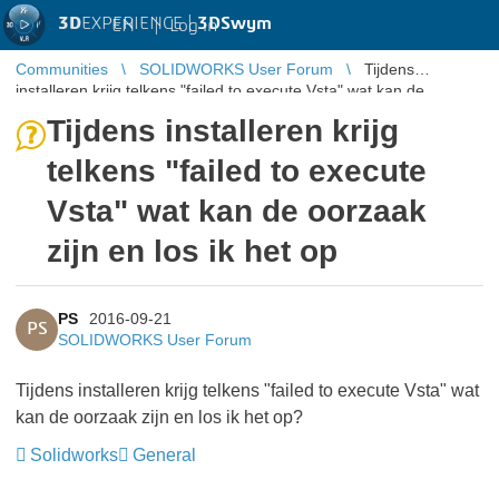
3D
EXPERIENCE |
3DSwym
EN
|
Log in
Communities
SOLIDWORKS User Forum
Tijdens
installeren krijg telkens "failed to execute Vsta" wat kan de
oorzaak zijn en los ik he ...
Tijdens installeren krijg
telkens "failed to execute
Vsta" wat kan de oorzaak
zijn en los ik het op
PS
2016-09-21
PS
SOLIDWORKS User Forum
Tijdens installeren krijg telkens "failed to execute Vsta" wat
kan de oorzaak zijn en los ik het op?
Solidworks
General