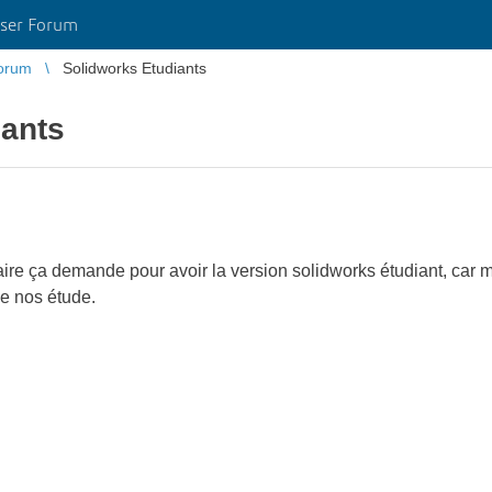
ser Forum
orum
Solidworks Etudiants
iants
aire ça demande pour avoir la version solidworks étudiant, car 
de nos étude.