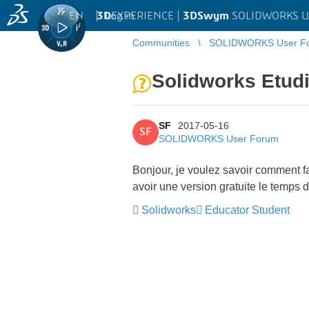
EN
|
Log in
3D
EXPERIENCE |
3DSwym
SOLIDWORKS U
Communities
SOLIDWORKS User F
Solidworks Etud
SF
2017-05-16
SF
SOLIDWORKS User Forum
Bonjour, je voulez savoir comment f
avoir une version gratuite le temps 
Solidworks
Educator Student