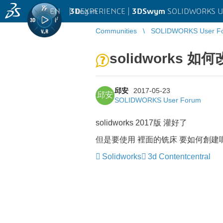
EN
|
Log in
3D
EXPERIENCE |
3DSwym
SOLIDWORKS U
Communities
SOLIDWORKS User F
solidworks
邱安
2017-05-23
邱安
SOLIDWORKS User Forum
solidworks 2017版 灌好了
但是要使用 裡面的铣床 要如何創建呢
Solidworks
3d Contentcentral