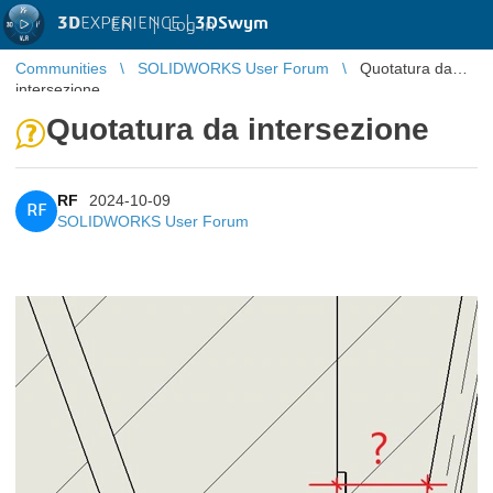
3D
EXPERIENCE |
3DSwym
EN
|
Log in
Communities
SOLIDWORKS User Forum
Quotatura da
intersezione
Quotatura da intersezione
RF
2024-10-09
RF
SOLIDWORKS User Forum