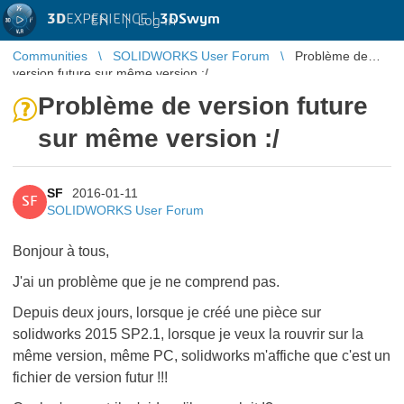
3D
EXPERIENCE |
3DSwym
EN
|
Log in
Communities
SOLIDWORKS User Forum
Problème de
version future sur même version :/
Problème de version future
sur même version :/
SF
2016-01-11
SF
SOLIDWORKS User Forum
Bonjour à tous,
J'ai un problème que je ne comprend pas.
Depuis deux jours, lorsque je créé une pièce sur
solidworks 2015 SP2.1, lorsque je veux la rouvrir sur la
même version, même PC, solidworks m'affiche que c'est un
fichier de version futur !!!