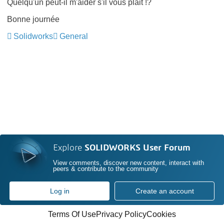
Quelqu'un peut-il m'aider s'il vous plait !?
Bonne journée
Solidworks
General
Explore
SOLIDWORKS User Forum
View comments, discover new content, interact with
peers & contribute to the community
Log in
Create an account
Terms Of Use
Privacy Policy
Cookies