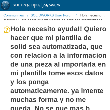
3D
EXPERIENCE |
3DSwym
EN
|
Log in
Communities
SOLIDWORKS User Forum
Hola necesito
ayuda!! Quiero hacer que mi plantilla de solid sea automatizada,
que con relacion ...
Hola necesito ayuda!! Quiero
hacer que mi plantilla de
solid sea automatizada, que
con relacion a la informacion
de una pieza al importarla en
mi plantilla tome esos datos
y los ponga
automaticamente. ya intente
muchas forma y no me
queda. No se que mas h