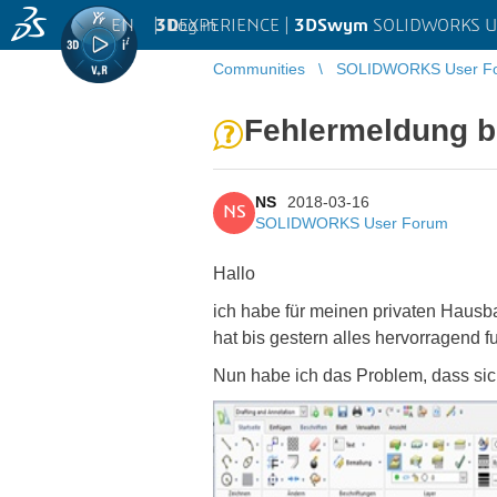
EN
|
Log in
3D
EXPERIENCE |
3DSwym
SOLIDWORKS U
Communities
SOLIDWORKS User F
Fehlermeldung b
NS
2018-03-16
NS
SOLIDWORKS User Forum
Hallo
ich habe für meinen privaten Hausba
hat bis gestern alles hervorragend fu
Nun habe ich das Problem, dass sich