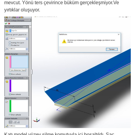
mevcut. Yönü ters çevirince büküm gerçekleşmiyor.Ve
yırtıklar oluşuyor.
Katı model yüzey silme komutuyla içi boşaltıldı. Sac