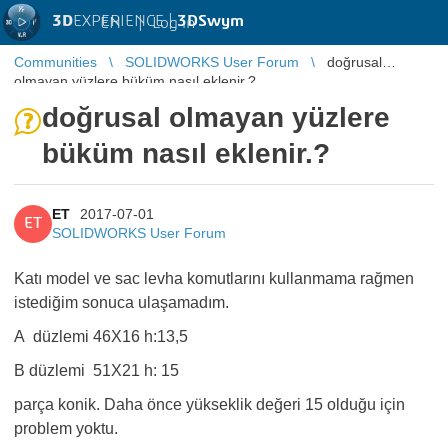
3D
EXPERIENCE |
3DSwym
EN
|
Log in
Communities
SOLIDWORKS User Forum
doğrusal
olmayan yüzlere büküm nasıl eklenir.?
doğrusal olmayan yüzlere
büküm nasıl eklenir.?
ET
2017-07-01
ET
SOLIDWORKS User Forum
Katı model ve sac levha komutlarını kullanmama rağmen
istediğim sonuca ulaşamadım.
A düzlemi 46X16 h:13,5
B düzlemi 51X21 h: 15
parça konik. Daha önce yükseklik değeri 15 olduğu için
problem yoktu.