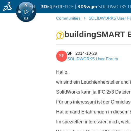
EN
|
Log in
3D
EXPERIENCE |
3DSwym
SOLIDWORKS U
Communities
SOLIDWORKS User F
buildingSMART 
SF
2014-10-29
SF
SOLIDWORKS User Forum
Hallo,
wir sind ein Leuchtenhersteller und 
SolidWorks kann ja IFC 2x3 Dateien
Für uns interessant ist der Omniclas
Hat jemand Erfahrungen in diesem 
Im speziellen interessiert mich, we