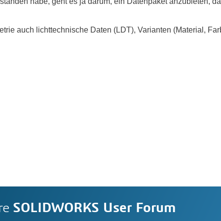
rstanden habe, geht es ja darum, ein Datenpaket anzubieten, da
ie auch lichttechnische Daten (LDT), Varianten (Material, Far
re
SOLIDWORKS User Forum