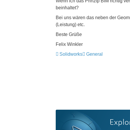
Wenn ich das Prinzip BIM richtig ve
beinhaltet?
Bei uns wären das neben der Geometr
(Leistung) etc.
Beste Grüße
Felix Winkler
Solidworks
General
Explo