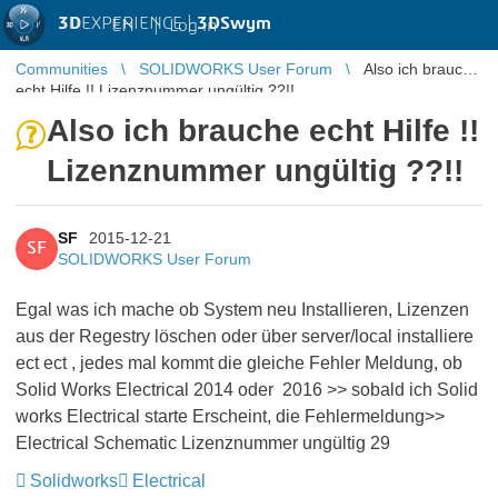
3D
EXPERIENCE |
3DSwym
EN
|
Log in
Communities
SOLIDWORKS User Forum
Also ich brauche
echt Hilfe !! Lizenznummer ungültig ??!!
Also ich brauche echt Hilfe !!
Lizenznummer ungültig ??!!
SF
2015-12-21
SF
SOLIDWORKS User Forum
Egal was ich mache ob System neu Installieren, Lizenzen
aus der Regestry löschen oder über server/local installiere
ect ect , jedes mal kommt die gleiche Fehler Meldung, ob
Solid Works Electrical 2014 oder 2016 >> sobald ich Solid
works Electrical starte Erscheint, die Fehlermeldung>>
Electrical Schematic Lizenznummer ungültig 29
Solidworks
Electrical