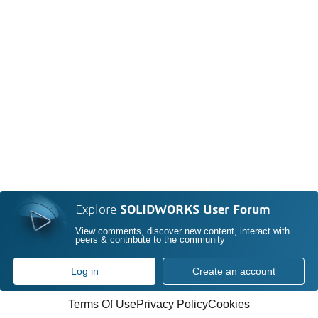
Explore
SOLIDWORKS User Forum
View comments, discover new content, interact with
peers & contribute to the community
Log in
Create an account
Terms Of Use
Privacy Policy
Cookies