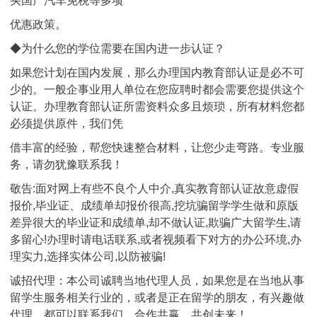
买国产汽车免税等多项
优惠政策。
◆为什么您的学位需要在国内进一步认证？
如果您计划在国内发展，那么办理国内教育部认证是必不可
少的。一般企事业用人单位在您应聘时都会需要您提供这个
认证。办理教育部认证所需资料众多且烦琐，所有材料您都
必须提供原件，我们凭
借丰富的经验，帮您快速整合材料，让您少走弯路。专业服
务，请勿犹豫联系我！
敬告:面对网上有些不良个人中介,真实教育部认证故意虚假
报价,毕业证、成绩单却报价很高,挖坑骗留学学生做和原版
差异很大的毕业证和成绩单,却不做认证,欺骗广大留学生,请
多留心!办理时请电话联系,或者视频看下对方的办公环境,办
理实力,选择实体公司,以防被骗!
诚招代理：本公司诚聘当地代理人员，如果您是在当地从事
留学生服务相关行业的，或者是正在留学的朋友，有兴趣做
代理，都可以联系我们，合作共赢，共创未来！