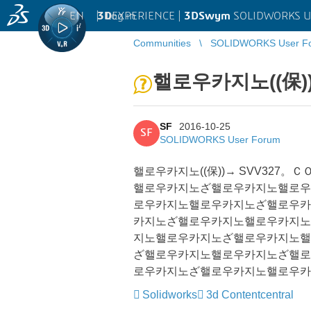
EN
|
Log in
3D
EXPERIENCE |
3DSwym
SOLIDWORKS U
Communities
SOLIDWORKS User F
핼로우카지노((保)
SF
2016-10-25
SF
SOLIDWORKS User Forum
핼로우카지노((保))→ SVV32
핼로우카지노ざ핼로우카지노핼로우
로우카지노핼로우카지노ざ핼로우카
카지노ざ핼로우카지노핼로우카지노
지노핼로우카지노ざ핼로우카지노핼
ざ핼로우카지노핼로우카지노ざ핼로
로우카지노ざ핼로우카지노핼로우카
Solidworks
3d Contentcentral