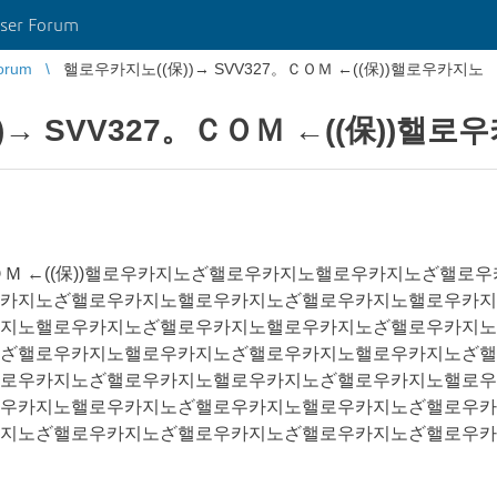
ser Forum
orum
핼로우카지노((保))→ SVV327。ＣＯＭ ←((保))핼로우카지노
)→ SVV327。ＣＯＭ ←((保))핼로
7。ＣＯＭ ←((保))핼로우카지노ざ핼로우카지노핼로우카지노ざ
카지노ざ핼로우카지노핼로우카지노ざ핼로우카지노핼로우카지
지노핼로우카지노ざ핼로우카지노핼로우카지노ざ핼로우카지노
ざ핼로우카지노핼로우카지노ざ핼로우카지노핼로우카지노ざ핼
로우카지노ざ핼로우카지노핼로우카지노ざ핼로우카지노핼로우
우카지노핼로우카지노ざ핼로우카지노핼로우카지노ざ핼로우카
지노ざ핼로우카지노ざ핼로우카지노ざ핼로우카지노ざ핼로우카