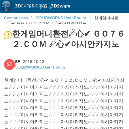
3D
EXPERIENCE |
3DSwym
EN
|
Log in
Communities
SOLIDWORKS User Forum
한게임머니환전
☄心✔ ＧＯ７６２.ＣＯＭ ☄心✔아시안카지노
한게임머니환전☄心✔ ＧＯ７６
２.ＣＯＭ ☄心✔아시안카지노
SF
2016-10-13
SF
SOLIDWORKS User Forum
한게임머니환전☄心✔ ＧＯ７６２.ＣＯＭ ☄心✔아시안카지
노☄☄☄아시아카지노☄☄☄아시아카지노☄☄☄아시아카지
노☄☄☄아시아카지노☄☄☄아시아카지노☄☄☄아시아카지
노☄☄☄아시아카지노☄☄☄아시아카지노☄☄☄아시아카지
노☄☄☄아시아카지노☄☄☄아시아카지노☄☄☄아시아카지
노☄☄☄아시아카지노☄☄☄아시아카지노☄☄☄아시아카지
노☄☄☄아시아카지노☄☄☄아시아카지노☄☄☄아시아카지
노☄☄☄아시아카지노☄☄☄아시아카지노☄☄☄아시아카지