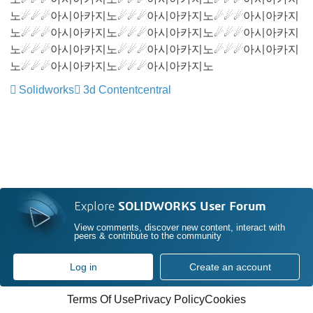
노☄☄☄아시아카지노☄☄☄아시아카지노☄☄☄아시아카지
노☄☄☄아시아카지노☄☄☄아시아카지노☄☄☄아시아카지
노☄☄☄아시아카지노☄☄☄아시아카지노☄☄☄아시아카지
노☄☄☄아시아카지노☄☄☄아시아카지노
Solidworks
3d Contentcentral
Explore
SOLIDWORKS User Forum
View comments, discover new content, interact with
peers & contribute to the community
Log in
Create an account
Terms Of Use
Privacy Policy
Cookies