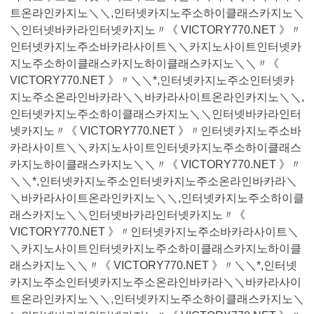
트온라인카지노＼＼,인터넷카지노주소하이클래스카지노＼
＼인터넷바카라인터넷카지노〃《 VICTORY770.NET 》〃
인터넷카지노주소바카라사이트＼＼카지노사이트인터넷카
지노주소하이클래스카지노하이클래스카지노＼＼〃《
VICTORY770.NET 》〃＼＼*,인터넷카지노주소인터넷카
지노주소온라인바카라＼＼바카라사이트온라인카지노＼＼,
인터넷카지노주소하이클래스카지노＼＼인터넷바카라인터
넷카지노〃《 VICTORY770.NET 》〃인터넷카지노주소바
카라사이트＼＼카지노사이트인터넷카지노주소하이클래스
카지노하이클래스카지노＼＼〃《 VICTORY770.NET 》〃
＼＼*,인터넷카지노주소인터넷카지노주소온라인바카라＼
＼바카라사이트온라인카지노＼＼,인터넷카지노주소하이클
래스카지노＼＼인터넷바카라인터넷카지노〃《
VICTORY770.NET 》〃인터넷카지노주소바카라사이트＼
＼카지노사이트인터넷카지노주소하이클래스카지노하이클
래스카지노＼＼〃《 VICTORY770.NET 》〃＼＼*,인터넷
카지노주소인터넷카지노주소온라인바카라＼＼바카라사이
트온라인카지노＼＼,인터넷카지노주소하이클래스카지노＼