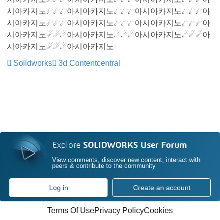
시아카지노☄☄☄아시아카지노☄☄☄아시아카지노☄☄☄아
시아카지노☄☄☄아시아카지노☄☄☄아시아카지노☄☄☄아
시아카지노☄☄☄아시아카지노☄☄☄아시아카지노☄☄☄아
시아카지노☄☄☄아시아카지노
Solidworks
3d Contentcentral
Explore
SOLIDWORKS User Forum
View comments, discover new content, interact with
peers & contribute to the community
Log in
Create an account
Terms Of Use
Privacy Policy
Cookies