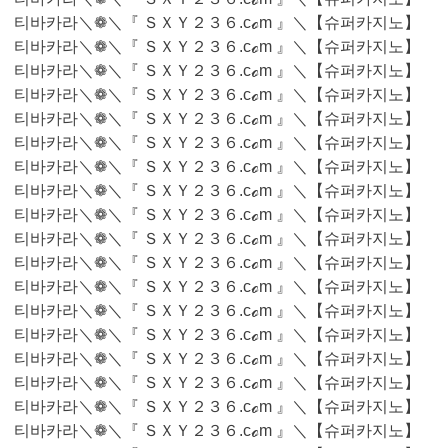
티바카라＼❁＼『 ＳＸＹ２３６.cℴm 』＼【슈퍼카지노】
티바카라＼❁＼『 ＳＸＹ２３６.cℴm 』＼【슈퍼카지노】
티바카라＼❁＼『 ＳＸＹ２３６.cℴm 』＼【슈퍼카지노】
티바카라＼❁＼『 ＳＸＹ２３６.cℴm 』＼【슈퍼카지노】
티바카라＼❁＼『 ＳＸＹ２３６.cℴm 』＼【슈퍼카지노】
티바카라＼❁＼『 ＳＸＹ２３６.cℴm 』＼【슈퍼카지노】
티바카라＼❁＼『 ＳＸＹ２３６.cℴm 』＼【슈퍼카지노】
티바카라＼❁＼『 ＳＸＹ２３６.cℴm 』＼【슈퍼카지노】
티바카라＼❁＼『 ＳＸＹ２３６.cℴm 』＼【슈퍼카지노】
티바카라＼❁＼『 ＳＸＹ２３６.cℴm 』＼【슈퍼카지노】
티바카라＼❁＼『 ＳＸＹ２３６.cℴm 』＼【슈퍼카지노】
티바카라＼❁＼『 ＳＸＹ２３６.cℴm 』＼【슈퍼카지노】
티바카라＼❁＼『 ＳＸＹ２３６.cℴm 』＼【슈퍼카지노】
티바카라＼❁＼『 ＳＸＹ２３６.cℴm 』＼【슈퍼카지노】
티바카라＼❁＼『 ＳＸＹ２３６.cℴm 』＼【슈퍼카지노】
티바카라＼❁＼『 ＳＸＹ２３６.cℴm 』＼【슈퍼카지노】
티바카라＼❁＼『 ＳＸＹ２３６.cℴm 』＼【슈퍼카지노】
티바카라＼❁＼『 ＳＸＹ２３６.cℴm 』＼【슈퍼카지노】