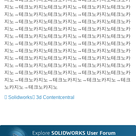
지노→테크노카지노테크노카지노→테크노카지노테크노카
지노→테크노카지노테크노카지노→테크노카지노테크노카
지노→테크노카지노테크노카지노→테크노카지노테크노카
지노→테크노카지노테크노카지노→테크노카지노테크노카
지노→테크노카지노테크노카지노→테크노카지노테크노카
지노→테크노카지노테크노카지노→테크노카지노테크노카
지노→테크노카지노테크노카지노→테크노카지노테크노카
지노→테크노카지노테크노카지노→테크노카지노테크노카
지노→테크노카지노테크노카지노→테크노카지노테크노카
지노→테크노카지노테크노카지노→테크노카지노테크노카
지노→테크노카지노→테크노카지노→테크노카지노→테크
노카지노→테크노카지노
Solidworks
3d Contentcentral
Explore
SOLIDWORKS User Forum