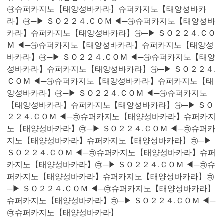
㉪슈퍼카지노【태양성바카라】슈퍼카지노【태양성바카
라】㉪─▶ ＳＯ２２４.ＣＯＭ ◀─㉪슈퍼카지노【태양성바
카라】슈퍼카지노【태양성바카라】㉪─▶ ＳＯ２２４.ＣＯ
Ｍ ◀─㉪슈퍼카지노【태양성바카라】슈퍼카지노【태양성
바카라】㉪─▶ ＳＯ２２４.ＣＯＭ ◀─㉪슈퍼카지노【태양
성바카라】슈퍼카지노【태양성바카라】㉪─▶ ＳＯ２２４.
ＣＯＭ ◀─㉪슈퍼카지노【태양성바카라】슈퍼카지노【태
양성바카라】㉪─▶ ＳＯ２２４.ＣＯＭ ◀─㉪슈퍼카지노
【태양성바카라】슈퍼카지노【태양성바카라】㉪─▶ ＳＯ
２２４.ＣＯＭ ◀─㉪슈퍼카지노【태양성바카라】슈퍼카지
노【태양성바카라】㉪─▶ ＳＯ２２４.ＣＯＭ ◀─㉪슈퍼카
지노【태양성바카라】슈퍼카지노【태양성바카라】㉪─▶
ＳＯ２２４.ＣＯＭ ◀─㉪슈퍼카지노【태양성바카라】슈퍼
카지노【태양성바카라】㉪─▶ ＳＯ２２４.ＣＯＭ ◀─㉪슈
퍼카지노【태양성바카라】슈퍼카지노【태양성바카라】㉪
─▶ ＳＯ２２４.ＣＯＭ ◀─㉪슈퍼카지노【태양성바카라】
슈퍼카지노【태양성바카라】㉪─▶ ＳＯ２２４.ＣＯＭ ◀─
㉪슈퍼카지노【태양성바카라】