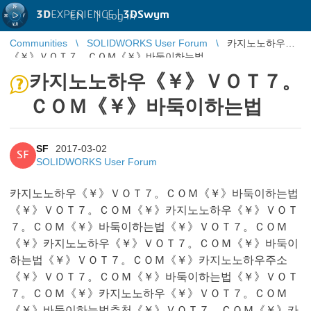
3D
EXPERIENCE |
3DSwym
EN
|
Log in
Communities
SOLIDWORKS User Forum
카지노노하우
《￥》ＶＯＴ７。ＣＯＭ《￥》바둑이하는법
카지노노하우《￥》ＶＯＴ７。
ＣＯＭ《￥》바둑이하는법
SF
2017-03-02
SF
SOLIDWORKS User Forum
카지노노하우《￥》ＶＯＴ７。ＣＯＭ《￥》바둑이하는법
《￥》ＶＯＴ７。ＣＯＭ《￥》카지노노하우《￥》ＶＯＴ
７。ＣＯＭ《￥》바둑이하는법《￥》ＶＯＴ７。ＣＯＭ
《￥》카지노노하우《￥》ＶＯＴ７。ＣＯＭ《￥》바둑이
하는법《￥》ＶＯＴ７。ＣＯＭ《￥》카지노노하우주소
《￥》ＶＯＴ７。ＣＯＭ《￥》바둑이하는법《￥》ＶＯＴ
７。ＣＯＭ《￥》카지노노하우《￥》ＶＯＴ７。ＣＯＭ
《￥》바둑이하는법추천《￥》ＶＯＴ７。ＣＯＭ《￥》카