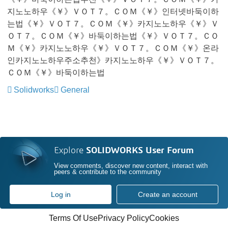
지노노하우《￥》ＶＯＴ７。ＣＯＭ《￥》인터넷바둑이하
는법《￥》ＶＯＴ７。ＣＯＭ《￥》카지노노하우《￥》Ｖ
ＯＴ７。ＣＯＭ《￥》바둑이하는법《￥》ＶＯＴ７。ＣＯ
Ｍ《￥》카지노노하우《￥》ＶＯＴ７。ＣＯＭ《￥》온라
인카지노노하우주소추천》카지노노하우《￥》ＶＯＴ７。
ＣＯＭ《￥》바둑이하는법
Solidworks
General
Explore
SOLIDWORKS User Forum
View comments, discover new content, interact with
peers & contribute to the community
Log in
Create an account
Terms Of Use
Privacy Policy
Cookies