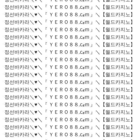
정선바카라＼♥＼『 ＹＥＲＯ８８.cℴm 』＼【월드카지노】
정선바카라＼♥＼『 ＹＥＲＯ８８.cℴm 』＼【월드카지노】
정선바카라＼♥＼『 ＹＥＲＯ８８.cℴm 』＼【월드카지노】
정선바카라＼♥＼『 ＹＥＲＯ８８.cℴm 』＼【월드카지노】
정선바카라＼♥＼『 ＹＥＲＯ８８.cℴm 』＼【월드카지노】
정선바카라＼♥＼『 ＹＥＲＯ８８.cℴm 』＼【월드카지노】
정선바카라＼♥＼『 ＹＥＲＯ８８.cℴm 』＼【월드카지노】
정선바카라＼♥＼『 ＹＥＲＯ８８.cℴm 』＼【월드카지노】
정선바카라＼♥＼『 ＹＥＲＯ８８.cℴm 』＼【월드카지노】
정선바카라＼♥＼『 ＹＥＲＯ８８.cℴm 』＼【월드카지노】
정선바카라＼♥＼『 ＹＥＲＯ８８.cℴm 』＼【월드카지노】
정선바카라＼♥＼『 ＹＥＲＯ８８.cℴm 』＼【월드카지노】
정선바카라＼♥＼『 ＹＥＲＯ８８.cℴm 』＼【월드카지노】
정선바카라＼♥＼『 ＹＥＲＯ８８.cℴm 』＼【월드카지노】
정선바카라＼♥＼『 ＹＥＲＯ８８.cℴm 』＼【월드카지노】
정선바카라＼♥＼『 ＹＥＲＯ８８.cℴm 』＼【월드카지노】
정선바카라＼♥＼『 ＹＥＲＯ８８.cℴm 』＼【월드카지노】
정선바카라＼♥＼『 ＹＥＲＯ８８.cℴm 』＼【월드카지노】