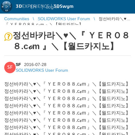
3D
EXPERIENCE |
3DSwym
EN
|
Log in
Communities
SOLIDWORKS User Forum
정선바카라＼♥＼
『 ＹＥＲＯ８８.cℴm 』＼【월드카지노】
정선바카라＼♥＼『 ＹＥＲＯ８
８.cℴm 』＼【월드카지노】
SF
2016-07-28
SF
SOLIDWORKS User Forum
정선바카라＼♥＼『 ＹＥＲＯ８８.cℴm 』＼【월드카지노】
정선바카라＼♥＼『 ＹＥＲＯ８８.cℴm 』＼【월드카지노】
정선바카라＼♥＼『 ＹＥＲＯ８８.cℴm 』＼【월드카지노】
정선바카라＼♥＼『 ＹＥＲＯ８８.cℴm 』＼【월드카지노】
정선바카라＼♥＼『 ＹＥＲＯ８８.cℴm 』＼【월드카지노】
정선바카라＼♥＼『 ＹＥＲＯ８８.cℴm 』＼【월드카지노】
정선바카라＼♥＼『 ＹＥＲＯ８８.cℴm 』＼【월드카지노】
정선바카라＼♥＼『 ＹＥＲＯ８８.cℴm 』＼【월드카지노】