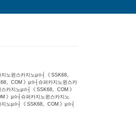
카지노윈스카지노µ✫┤《 SSK68。
K68。COM 》µ✫┤슈퍼카지노윈스카
스카지노µ✫┤《 SSK68。COM 》
COM 》µ✫┤슈퍼카지노윈스카지노
노µ✫┤《 SSK68。COM 》µ✫┤