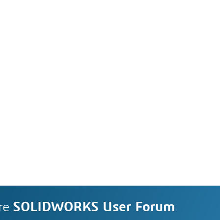
re
SOLIDWORKS User Forum