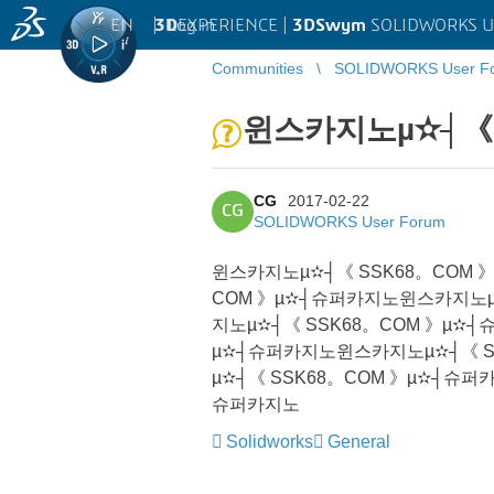
EN
|
Log in
3D
EXPERIENCE |
3DSwym
SOLIDWORKS U
Communities
SOLIDWORKS User F
윈스카지노µ✫┤《 
CG
2017-02-22
CG
SOLIDWORKS User Forum
윈스카지노µ✫┤《 SSK68。COM 
COM 》µ✫┤슈퍼카지노윈스카지노µ
지노µ✫┤《 SSK68。COM 》µ✫
µ✫┤슈퍼카지노윈스카지노µ✫┤《 S
µ✫┤《 SSK68。COM 》µ✫┤슈
슈퍼카지노
Solidworks
General