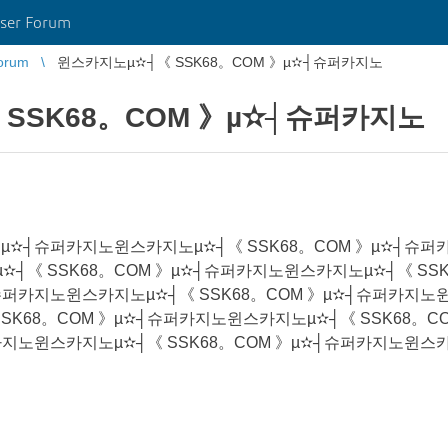
ser Forum
orum
윈스카지노µ✫┤《 SSK68。COM 》µ✫┤슈퍼카지노
SSK68。COM 》µ✫┤슈퍼카지노
》µ✫┤슈퍼카지노윈스카지노µ✫┤《 SSK68。COM 》µ✫┤슈퍼
✫┤《 SSK68。COM 》µ✫┤슈퍼카지노윈스카지노µ✫┤《 SS
┤슈퍼카지노윈스카지노µ✫┤《 SSK68。COM 》µ✫┤슈퍼카지노윈
SK68。COM 》µ✫┤슈퍼카지노윈스카지노µ✫┤《 SSK68。
퍼카지노윈스카지노µ✫┤《 SSK68。COM 》µ✫┤슈퍼카지노윈스카지