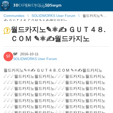
3D
EXPERIENCE |
3DSwym
EN
|
Log in
Communities
SOLIDWORKS User Forum
월드카지노✎⚛
✍ ＧＵＴ４８.ＣＯＭ ✎⚛✍월드카지노
월드카지노✎⚛✍ ＧＵＴ４８.
ＣＯＭ ✎⚛✍월드카지노
SF
2016-10-11
SF
SOLIDWORKS User Forum
월드카지노✎⚛✍ ＧＵＴ４８.ＣＯＭ ✎⚛✍월드카지노
☄☄☄월드카지노월드카지노☄☄☄월드카지노월드카지노
☄☄☄월드카지노월드카지노☄☄☄월드카지노월드카지노
☄☄☄월드카지노월드카지노☄☄☄월드카지노월드카지노
☄☄☄월드카지노월드카지노☄☄☄월드카지노월드카지노
☄☄☄월드카지노월드카지노☄☄☄월드카지노월드카지노
☄☄☄월드카지노월드카지노☄☄☄월드카지노월드카지노
☄☄☄월드카지노월드카지노☄☄☄월드카지노월드카지노