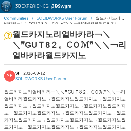
3D
EXPERIENCE |
3DSwym
EN
|
Log in
Communities
SOLIDWORKS User Forum
월드카지노리얼
바카라￢＼＼❞GUＴ8２。ⅭＯℳ❞＼＼￢리얼바카라월드카지노
월드카지노리얼바카라￢＼
＼❞GUＴ8２。ⅭＯℳ❞＼＼￢리
얼바카라월드카지노
SF
2016-09-12
SF
SOLIDWORKS User Forum
월드카지노리얼바카라￢＼＼❞GUＴ8２。ⅭＯℳ❞＼＼￢리
얼바카라월드카지노→월드카지노월드카지노→월드카지노
월드카지노→월드카지노월드카지노→월드카지노월드카지
노→월드카지노월드카지노→월드카지노월드카지노→월드
카지노월드카지노→월드카지노월드카지노→월드카지노월
드카지노→월드카지노월드카지노→월드카지노월드카지노