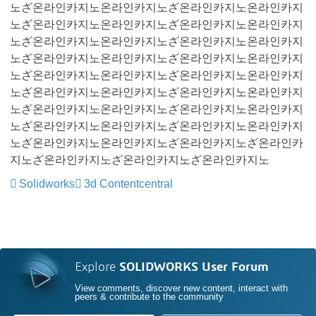
노ざ온라인카지노온라인카지노ざ온라인카지노온라인카지
노ざ온라인카지노온라인카지노ざ온라인카지노온라인카지
노ざ온라인카지노온라인카지노ざ온라인카지노온라인카지
노ざ온라인카지노온라인카지노ざ온라인카지노온라인카지
노ざ온라인카지노온라인카지노ざ온라인카지노온라인카지
노ざ온라인카지노온라인카지노ざ온라인카지노온라인카지
노ざ온라인카지노온라인카지노ざ온라인카지노온라인카지
노ざ온라인카지노온라인카지노ざ온라인카지노온라인카지
노ざ온라인카지노온라인카지노ざ온라인카지노ざ온라인카
지노ざ온라인카지노ざ온라인카지노ざ온라인카지노
Solidworks
3d Contentcentral
Explore
SOLIDWORKS User Forum
View comments, discover new content, interact with
peers & contribute to the community