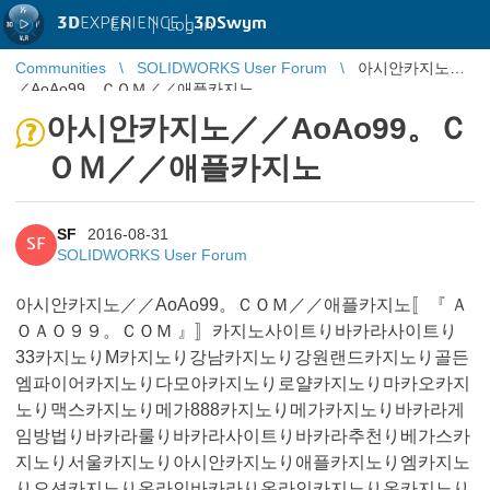
3D
EXPERIENCE |
3DSwym
EN
|
Log in
Communities
SOLIDWORKS User Forum
아시안카지노／
／AoAo99。ＣＯＭ／／애플카지노
아시안카지노／／AoAo99。Ｃ
ＯＭ／／애플카지노
SF
2016-08-31
SF
SOLIDWORKS User Forum
아시안카지노／／AoAo99。ＣＯＭ／／애플카지노〚『 Ａ
ＯＡＯ９９。ＣＯＭ 』〛카지노사이트り바카라사이트り
33카지노りM카지노り강남카지노り강원랜드카지노り골든
엠파이어카지노り다모아카지노り로얄카지노り마카오카지
노り맥스카지노り메가888카지노り메가카지노り바카라게
임방법り바카라룰り바카라사이트り바카라추천り베가스카
지노り서울카지노り아시안카지노り애플카지노り엠카지노
り오션카지노り온라인바카라り온라인카지노り온카지노り