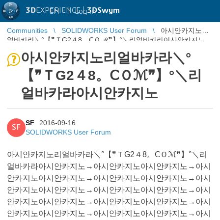
3D
EXPERIENCE |
3DSwym
EN
|
Log in
Communities
SOLIDWORKS User Forum
아시안카지노리
얼바카라＼°【❞ＴG2４8。ⅭＯℳ❞】°＼리얼바카라아시안카지노
아시안카지노리얼바카라＼°
【❞ＴG2４8。ⅭＯℳ❞】°＼리
얼바카라아시안카지노
SF
2016-09-16
SF
SOLIDWORKS User Forum
아시안카지노리얼바카라＼°【❞ＴG2４8。ⅭＯℳ❞】°＼리
얼바카라아시안카지노→아시안카지노아시안카지노→아시
안카지노아시안카지노→아시안카지노아시안카지노→아시
안카지노아시안카지노→아시안카지노아시안카지노→아시
안카지노아시안카지노→아시안카지노아시안카지노→아시
안카지노아시안카지노→아시안카지노아시안카지노→아시