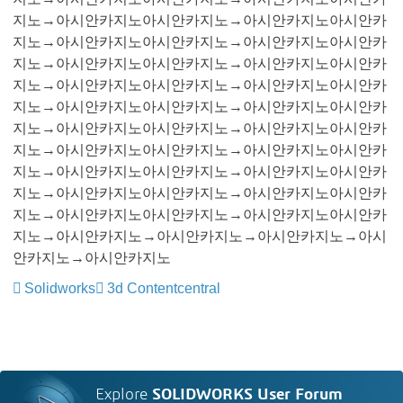
지노→아시안카지노아시안카지노→아시안카지노아시안카
지노→아시안카지노아시안카지노→아시안카지노아시안카
지노→아시안카지노아시안카지노→아시안카지노아시안카
지노→아시안카지노아시안카지노→아시안카지노아시안카
지노→아시안카지노아시안카지노→아시안카지노아시안카
지노→아시안카지노아시안카지노→아시안카지노아시안카
지노→아시안카지노아시안카지노→아시안카지노아시안카
지노→아시안카지노아시안카지노→아시안카지노아시안카
지노→아시안카지노아시안카지노→아시안카지노아시안카
지노→아시안카지노아시안카지노→아시안카지노아시안카
지노→아시안카지노→아시안카지노→아시안카지노→아시
안카지노→아시안카지노
Solidworks
3d Contentcentral
Explore
SOLIDWORKS User Forum