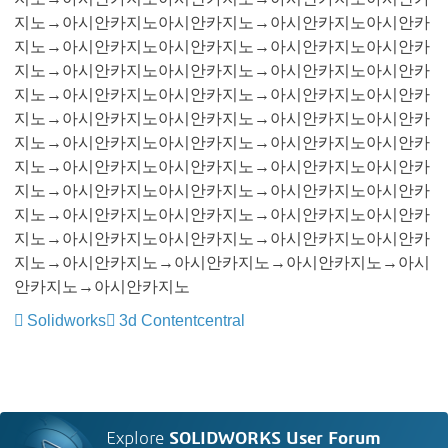
지노→아시안카지노아시안카지노→아시안카지노아시안카
지노→아시안카지노아시안카지노→아시안카지노아시안카
지노→아시안카지노아시안카지노→아시안카지노아시안카
지노→아시안카지노아시안카지노→아시안카지노아시안카
지노→아시안카지노아시안카지노→아시안카지노아시안카
지노→아시안카지노아시안카지노→아시안카지노아시안카
지노→아시안카지노아시안카지노→아시안카지노아시안카
지노→아시안카지노아시안카지노→아시안카지노아시안카
지노→아시안카지노아시안카지노→아시안카지노아시안카
지노→아시안카지노아시안카지노→아시안카지노아시안카
지노→아시안카지노→아시안카지노→아시안카지노→아시
안카지노→아시안카지노
Solidworks
3d Contentcentral
Explore
SOLIDWORKS User Forum